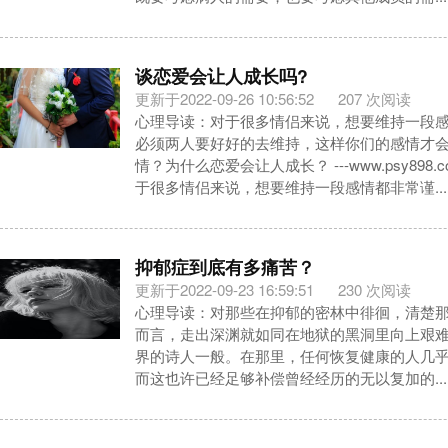
谈恋爱会让人成长吗?
更新于2022-09-26 10:56:52
207 次阅读
心理导读：对于很多情侣来说，想要维持一段
必须两人要好好的去维持，这样你们的感情才
情？为什么恋爱会让人成长？ ---www.psy898
于很多情侣来说，想要维持一段感情都非常谨...
抑郁症到底有多痛苦？
更新于2022-09-23 16:59:51
230 次阅读
心理导读：对那些在抑郁的密林中徘徊，清楚
而言，走出深渊就如同在地狱的黑洞里向上艰
界的诗人一般。在那里，任何恢复健康的人几
而这也许已经足够补偿曾经经历的无以复加的...