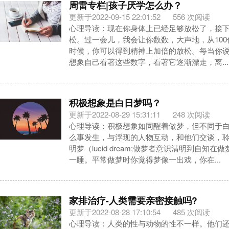
周雷专栏|孩子厌学怎么办？
更新于2022-09-15 22:01:52
556 次阅读
心理导读：现在你身体上已经足够放松了，接
松。过一会儿，我会让你数数，大声地，从10
时候，你可以得到精神上加倍的放松。每当你
想象自己看著这些数字，看著它逐渐漂走，离...
积极想象是白日梦吗？
更新于2022-08-29 15:31:11
248 次阅读
心理导读：积极想象如同醒着做梦，但不同于
么事发生，与浮现的人物互动，和他们交谈，
明梦（lucid dream;做梦者意识清明到自知
一睡。平常做梦时你觉得梦像一出戏，你在...
家排治疗-人类需要亲密接触吗?
更新于2022-08-28 17:10:54
485 次阅读
心理导读：人类的性与动物的性不一样。他们