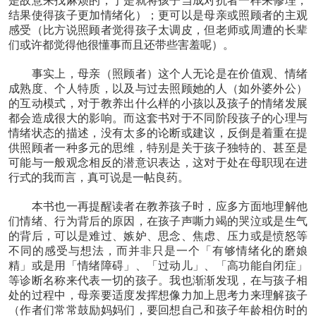
是故意来找麻烦的，于是就将孩子当成对抗者一样来修理，
结果使得孩子更加情绪化）；更可以是母亲或照顾者的主观
感受（比方说照顾者觉得孩子太调皮，但老师或周遭的长辈
们或许都觉得他很懂事而且还带些害羞呢）。
事实上，母亲（照顾者）这个人无论是在价值观、情绪
成熟度、个人特质，以及与过去照顾她的人（如外婆外公）
的互动模式，对于教养出什么样的小孩以及孩子的情绪发展
都会造成很大的影响。而这套书对于不同阶段孩子的心理与
情绪状态的描述，没有太多的论断或建议，反倒是着重在提
供照顾者一种多元的思维，特别是关于孩子独特的、甚至是
可能与一般观念相反的潜意识表达，这对于处在母职现在进
行式的我而言，真可说是一帖良药。
本书也一再提醒读者在教养孩子时，应多方面地理解他
们情绪、行为背后的原因，在孩子声嘶力竭的哭泣或是生气
的背后，可以是难过、嫉妒、思念、焦虑、压力或是愤怒等
不同的感受与想法，而并非只是一个「有够情绪化的磨娘
精」或是用「情绪障碍」、「过动儿」、「高功能自闭症」
等诊断名称来代表一切的孩子。我也渐渐发现，在与孩子相
处的过程中，母亲要适度发挥想像力加上思考力来理解孩子
（作者们常常鼓励妈妈们，要回想自己和孩子年龄相仿时的