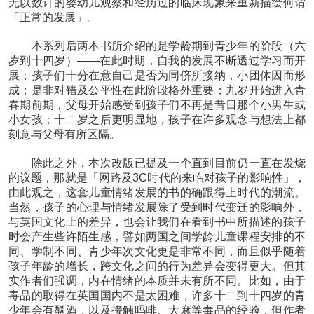
无以数计的婴幼儿观察和经历过的临床现象来重新描绘何谓
「正常的发展」。
本系列后两本书所介绍的是学龄期到青少年的阶段（六
岁到十四岁）——在此时期，自我的发展不断透过学习而开
展；孩子们十分在意自己是否为同侪所接纳，小团体因而形
成；是非对错及公平性在此阶段格外重要；九岁开始进入青
春期前期，父母开始感受到孩子们不再是昔日那个小男生或
小女孩；十二岁之后更明显地，孩子在许多观念与想法上都
刻意与父母有所区隔。
除此之外，本次改版已提及一个直到目前仍一直在发烧
的议题，那就是「网路及3C时代的来临对孩子的影响性」，
由此观之，这套儿童情绪发展的书的确跟得上时代的潮流。
当然，孩子的心理与情绪发展除了受到时代变迁的影响外，
与英国文化上的差异，也会让我们在看到书中所描述的孩子
时会产生些许陌生感，譬如两国之间学龄儿童课程安排的不
同、学制不同、青少年次文化更是非常不同，而且似乎随着
孩子年龄的增长，跨文化之间的行为差异会变得更大。但其
实作者们强调，内在情绪的本质并未有所不同。比如，由于
毒品的取得在英国国内不是太困难，许多十二到十四岁的青
少年会有酗酒，以及接触吗啡、大麻等毒品的经验，但作者