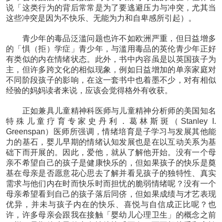
说「这类行为的背后常常是为了要逃避压力与冲突，尤其当
这些冲突是因为不快乐、无能为力和自卑感所引起）。
青少年的毒品泛滥问题也许不如欧洲严重，但日益增多
的「惧（拒）学症」青少年，与滥用毒品的英伦青少年正好
有类似的内在情绪状态。此外，书中内容虽是以英国孩子为
主，但许多跨文化的相似现象，例如日益增加的单亲家庭对
不同阶段孩子的影响，在这一套书中也着墨不少，对有相似
经验的妈妈读者来说，应该会觉得格外有收获。
正如兼具儿童精神科医师与儿童精神分析师的美国知名
特殊儿童疗育专家史丹利．葛林斯斑（Stanley I.
Greenspan）医师所强调，情绪培育是子学习与发展其他能
力的基石，婴儿早期的情绪认知发展也是在以互动关系为基
础下而开展的。因此，爱他，就从了解他开始。没有一个母
亲不希望自己的孩子是健康快乐的，但如果孩子的快乐是奠
基在母亲是否愿意花心思去了解并看见孩子的独特性、真实
需求与他们内在时而快乐时而担忧的脆弱情绪呢？没有一个
母亲希望看到自己的孩子落后同侪，但如果成绩与才艺表现
优异，并未与孩子内在的快乐、喜悦与自信成正比呢？也
许，许多母亲会跟我在接触「婴幼儿心理卫生」的概念之前