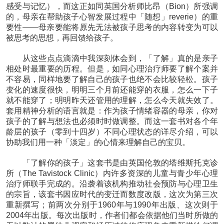
感受与记忆），而这正如同英国分析师比昂（Bion）所强调
的，母亲在帮助孩子心智发展过程中「随想」reverie）的重
要性——母亲要能将原先无法被孩子思考的内容转变为可以
被思考的思想，再回馈给孩子。
从这些点点滴滴中我深刻体会到，「了解」真的是亲子
相处时最重要的历程。但是，如同心理治疗师要了解个案并
不容易，同样地要了解自己的孩子也绝不会比较轻松。孩子
变化的速度很快，明明三个月前还能穿的衣服，怎么一下子
就不能穿了；明明昨天还管用的理解，怎么今天就失效了。
套用精神分析的语言就是：作为孩子情绪容器的母亲，你对
孩子的了解与想法也必须时时做调整。而这一套书对各个年
龄层的孩子（零到十四岁）不同心理状态的详尽介绍，可以
协助我们用一种「淡定」的心情来理解自己的宝贝。
「了解你的孩子」这套书是由英国伦敦的塔维斯托克诊
所（The Tavistock Clinic）内许多资深的儿童与青少年心理
治疗师联手完成的。沿袭着该机构推动社会预防与心理卫生
的宗旨，该套书因应时代的变迁而数度改版，这次为第三次
重新撰写；前两次分别于1960年与1990年出版、这次则于
2004年出版。每次出版时，作者们都会依据他们当时所做的